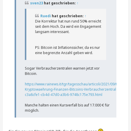
a
sven23
hat geschrieben:
↑
g
Ruedi
hat geschrieben:
↑
Die Korrektur hat nun rund 50% erreicht
seit dem Hoch. Da wird ein Engagement
langsam interessant.
PS: Bitcoin ist Inflationssicher, da es nur
eine begrenzte Anzahl geben wird.
Sogar Verbraucherzentralen warnen jetzt vor
Bitcoin.
https://www.rainews.it/tgr/tagesschau/articoli/2021/09/tag-
Kryptowaehrung-Finanzen-Bitcoins-Verbraucherzentrale-
c3a8cfe1-cb4d-47d0-a3b6-9748c175e793.html
Manche halten einen Kursverfall bis auf 17.000 € für
möglich.