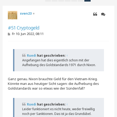
Vorherige
sven23
Zitieren
Zitieren
#51 Cryptogeld
B
Fr 10. Jun 2022, 08:11
e
i
t
r
a
Ruedi
hat geschrieben:
↑
g
Angefangen hat dies eigentlich schon mit der
Aufhebung des Goldstandards 1971 durch Nixon.
Ganz genau. Nixon brauchte Geld für den Vietnam-Krieg.
Könnte man aus heutiger Sicht sagen: die Aufhebung des
Goldstandards war so etwas wie der Sündenfall?
Ruedi
hat geschrieben:
↑
Leider funktioniert es nicht heute, weder freiwillig
noch per Sanktionen. Das ist ja das Grundübel.