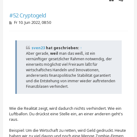
b
e
Zitieren
Zitieren
n
#52 Cryptogeld
B
Fr 10. Jun 2022, 08:50
e
i
t
r
a
sven23
hat geschrieben:
↑
g
Aber gerade,
weil
man das weiß, ist ein
vernünftiger gesetzlicher Rahmen notwendig, der
einerseits möglichst viel Freiraum läßt für
wirtschaftiches Handeln und Innovationen,
andererseits finanzpolitische Stabilität garantiert
und die Entstehung von immer wieder auftretenden
Finanzblasen verhindert.
Wie die Realität zeigt, wird dadurch nichts verhindert. Wie ein
Luftballon. Du drückst eine Stelle ein, an einer anderen geht's
raus.
Beispiel: Um die Wirtschaft zu retten, wird Geld gedruckt. Heute
haben wir zu viel davon und noch eine Menge Zombie-Firmen