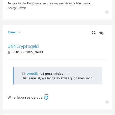
Freiheit ist das Recht, anderen zu sagen, was sie nicht hören wollen.
George Orwell
N
a
c
h
o
Ruedi
b
e
Zitieren
Zitieren
n
#54 Cryptogeld
B
Fr 10. Jun 2022, 09:33
e
i
t
r
a
sven23
hat geschrieben:
↑
g
Die Frage ist, wie lange so etwas gut gehen kann.
Wir erleben es gerade
N
a
c
h