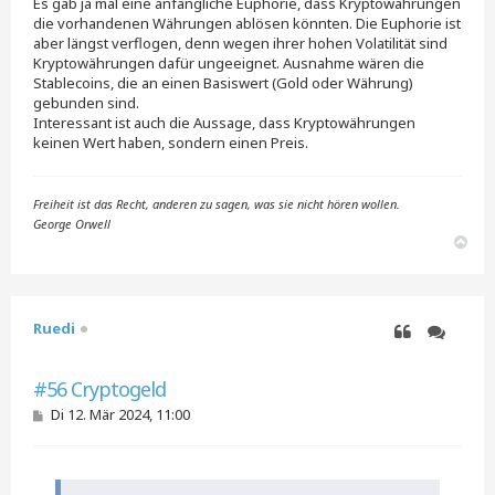
Es gab ja mal eine anfängliche Euphorie, dass Kryptowährungen
die vorhandenen Währungen ablösen könnten. Die Euphorie ist
aber längst verflogen, denn wegen ihrer hohen Volatilität sind
Kryptowährungen dafür ungeeignet. Ausnahme wären die
Stablecoins, die an einen Basiswert (Gold oder Währung)
gebunden sind.
Interessant ist auch die Aussage, dass Kryptowährungen
keinen Wert haben, sondern einen Preis.
Freiheit ist das Recht, anderen zu sagen, was sie nicht hören wollen.
George Orwell
N
a
c
h
o
Ruedi
b
e
Zitieren
Zitieren
n
#56 Cryptogeld
B
Di 12. Mär 2024, 11:00
e
i
t
r