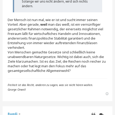
Solange wir uns nicht ändern, wird sich nichts
ändern.
Der Mensch ist nun mal, wie er ist und sucht immer seinen
Vorteil. Aber gerade,
weil
man das weiß, ist ein vernünftiger
gesetzlicher Rahmen notwendig, der einerseits möglichst viel
Freiraum läßt für wirtschaftiches Handeln und Innovationen,
andererseits finanzpolitische Stabilität garantiert und die
Entstehung von immer wieder auftretenden Finanzblasen
verhindert.
Von Menschen gemachte Gesetze sind schließlich keine
unabwendbaren Naturgesetze. Wichtig ist dabei auch, sich die
Ziele klarzumachen. Ist es das Ziel, die Reichen noch reicher zu
machen oder hat legt man den Fokus mehr auf das
gesamtgesellschaftliche Allgemeinwohl?
Freiheit ist das Recht, anderen zu sagen, was sie nicht hören wollen.
George Orwell
N
a
c
h
o
Ruedi