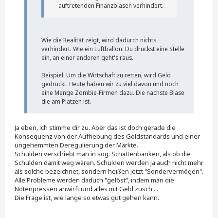
auftretenden Finanzblasen verhindert.
Wie die Realität zeigt, wird dadurch nichts
verhindert. Wie ein Luftballon. Du drückst eine Stelle
ein, an einer anderen geht's raus.
Beispiel: Um die Wirtschaft zu retten, wird Geld
gedruckt. Heute haben wir zu viel davon und noch
eine Menge Zombie-Firmen dazu. Die nächste Blase
die am Platzen ist.
Ja eben, ich stimme dir zu. Aber das ist doch gerade die
Konsequenz von der Aufhebung des Goldstandards und einer
ungehemmten Deregulierung der Märkte.
Schulden verschiebt man in sog. Schattenbanken, als ob die
Schulden damit weg wären. Schulden werden ja auch nicht mehr
als solche bezeichnet, sondern heißen jetzt "Sondervermögen".
Alle Probleme werden daduch "gelöst", indem man die
Notenpressen anwirft und alles mit Geld zusch....
Die Frage ist, wie lange so etwas gut gehen kann.