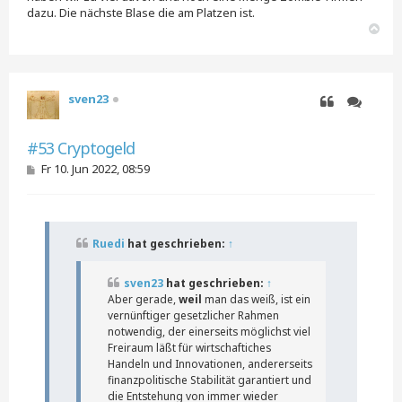
dazu. Die nächste Blase die am Platzen ist.
N
a
c
h
o
sven23
b
e
Zitieren
Zitieren
n
#53 Cryptogeld
B
Fr 10. Jun 2022, 08:59
e
i
t
r
a
Ruedi
hat geschrieben:
↑
g
sven23
hat geschrieben:
↑
Aber gerade,
weil
man das weiß, ist ein
vernünftiger gesetzlicher Rahmen
notwendig, der einerseits möglichst viel
Freiraum läßt für wirtschaftiches
Handeln und Innovationen, andererseits
finanzpolitische Stabilität garantiert und
die Entstehung von immer wieder