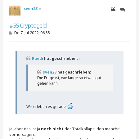
o
sven23
b
e
Zitieren
Zitieren
n
#55 Cryptogeld
B
Do 7. Jul 2022, 06:55
e
i
t
r
a
Ruedi
hat geschrieben:
↑
g
sven23
hat geschrieben:
↑
Die Frage ist, wie lange so etwas gut
gehen kann.
Wir erleben es gerade
Ja, aber das ist ja
noch nicht
der Totalkollaps, den manche
vorhersagen.