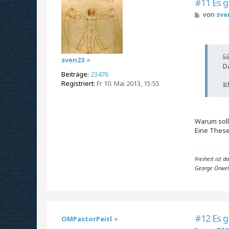
#11 Es g
B
von
sve
e
i
t
r
a
sven23
g
Da
Beiträge:
23476
Registriert:
Fr 10. Mai 2013, 15:55
Ic
Warum soll
Eine These
Freiheit ist 
George Orwel
#12 Es g
OMPastorPeitl