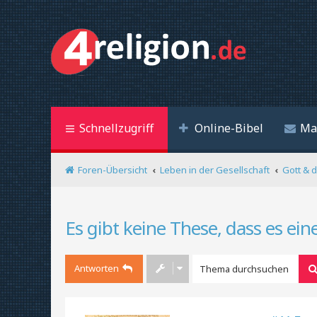
Schnellzugriff
Online-Bibel
Ma
Foren-Übersicht
Leben in der Gesellschaft
Gott & 
Es gibt keine These, dass es ein
Antworten