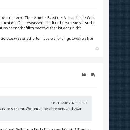
n
Zitieren
Zitieren
erdem ist eine These mehr. Es ist der Versuch, die Welt
cht die Geisteswissenschaft nicht, weil sie versucht,
urwissenschaftlich nachweisbar ist oder nicht.
Geisteswissenschaften ist sie allerdings zweifelsfrei
N
a
c
h
o
b
e
n
Zitieren
Zitieren
Fr 31. Mär 2023, 08:54
 was sie sieht mit Worten zu beschreiben. Und zwar
erei über Wolkenkuckucksheim sein könnte? Reiner