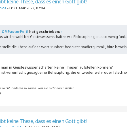
ibt keine These, dass es einen Gott gibt!
n23
»
Fr 31. Mär 2023, 07:04
OMPastorPeitl
hat geschrieben:
↑
s wird sowohl bei Geisteswissenschaften wie Philosophie genauso wenig funkt
h stelle die These auf das Wort "rubber" bedeutet "Radiergummi", bitte beweisen
 man in Geisteswissenschaften keine Thesen aufstellen können?
 ist vereinfacht gesagt eine Behauptung, die entweder wahr oder falsch s
das Recht, anderen zu sagen, was sie nicht hören wollen.
l
ibt keine These, dass es einen Gott gibt!