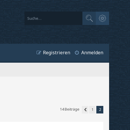
Erweiterte Suche
Suche
Registrieren
Anmelden
14 Beiträge
1
2
Vorherige