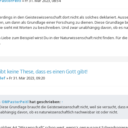
astorPeitl
»
Fr 31. Mär 2023, 08:54
lerdings in den Geisteswissenschaft dort nicht als solches deklariert. Auss
en, um dann als Grundlage einer Forschung zu dienen. Diese Grundlage brau
ie sieht mit Worten zu beschreiben. Und zwar unabhängig davon, ob es nat
iebe zum Beispiel wirst Du in der Naturwissenschaft nicht finden. Für die 
.
ibt keine These, dass es einen Gott gibt!
lef
»
Fr 31. Mär 2023, 09:20
OMPastorPeitl
hat geschrieben:
↑
.Diese Grundlage braucht die Geisteswissenschaft nicht, weil sie versucht, dass
abhängig davon, ob es naturwissenschaftlich nachweisbar ist oder nicht.
olcher Art "Wissenschaft" schon wert, wenn's genausogut Schwadronier