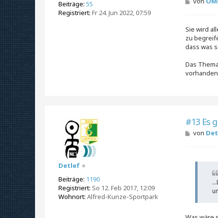
B
von
OMP
Beiträge:
55
e
Registriert:
Fr 24. Jun 2022, 07:59
i
t
Sie wird al
r
a
zu begreif
g
dass was s
Das Thema L
vorhanden
#13 Es g
B
von
Det
e
i
t
r
Detlef
a
g
Beiträge:
1190
..
Registriert:
So 12. Feb 2017, 12:09
un
Wohnort:
Alfred-Kunze-Sportpark
Was wäre s