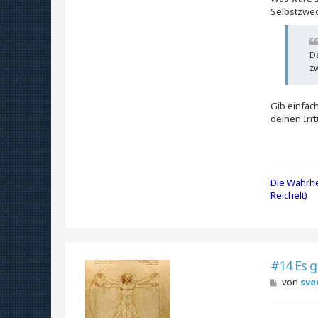
Selbstzwe
Da
zw
Gib einfac
deinen Irrt
Die Wahrhe
Reichelt)
#14 Es g
B
von
sve
e
i
t