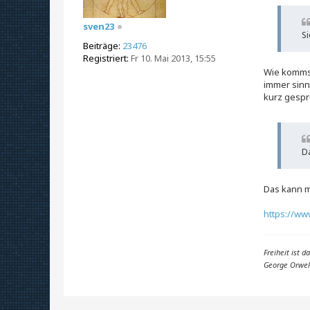
r
a
sven23
g
Si
Beiträge:
23476
Registriert:
Fr 10. Mai 2013, 15:55
Wie kommst
immer sinn
kurz gesp
Da
Das kann m
https://ww
Freiheit ist 
George Orwel