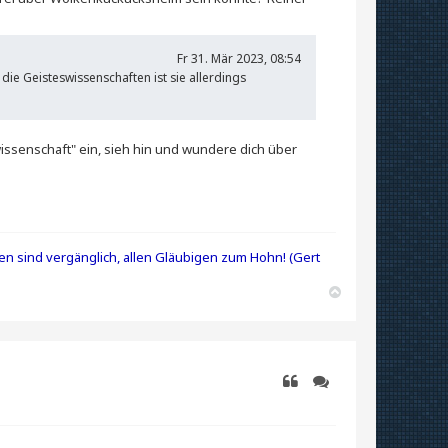
Fr 31. Mär 2023, 08:54
die Geisteswissenschaften ist sie allerdings
issenschaft" ein, sieh hin und wundere dich über
en sind vergänglich, allen Gläubigen zum Hohn! (Gert
N
a
c
h
o
b
e
n
Zitieren
Zitieren