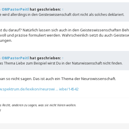
OMPastorPeitl
hat geschrieben:
↑
e wird allerdings in den Geisteswissenschaft dort nicht als solches deklariert.
 du darauf? Natürlich lassen sich auch in den Geisteswissenschaften Beh
voll und präzise formuliert werden. Wahrscheinlich setzt du auch Geistesw
rungen.
OMPastorPeitl
hat geschrieben:
↑
s Thema Liebe zum Beispiel wirst Du in der Naturwissenschaft nicht finden.
an so nicht sagen. Das ist auch ein Thema der Neurowissenschaft.
w.spektrum.de/lexikon/neurowi ... iebe/14542
das Recht, anderen zu sagen, was sie nicht hören wollen.
l