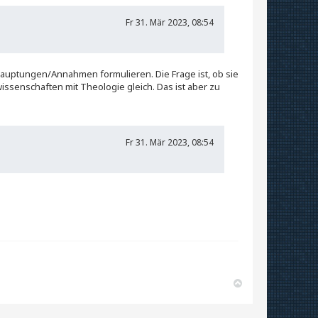
Fr 31. Mär 2023, 08:54
auptungen/Annahmen formulieren. Die Frage ist, ob sie
issenschaften mit Theologie gleich. Das ist aber zu
Fr 31. Mär 2023, 08:54
N
a
c