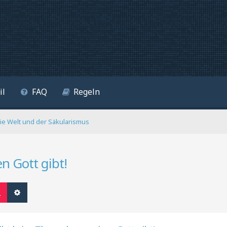
il
FAQ
Regeln
die Welt und der Säkularismus
en Gott gibt!
Suche
Erweiterte Suche