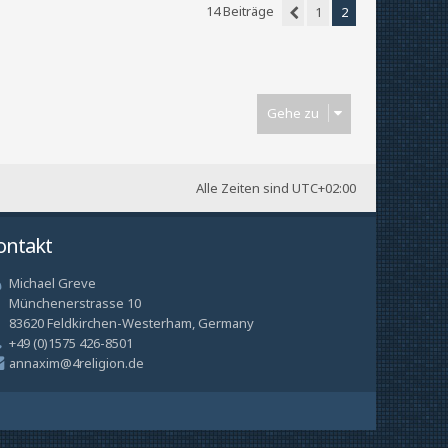
h
14 Beiträge
1
2
o
Vorherige
b
e
n
Gehe zu
Alle Zeiten sind
UTC+02:00
ontakt
Michael Greve
Münchenerstrasse 10
83620 Feldkirchen-Westerham, Germany
+49 (0)1575 426-8501
annaxim@4religion.de