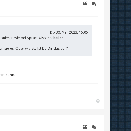
Zitieren
Zitieren
Do 30. Mär 2023, 15:05
ionieren wie bei Sprachwissenschaften.
 sie es. Oder wie stellst Du Dir das vor?
ein kann.
N
a
c
h
o
b
e