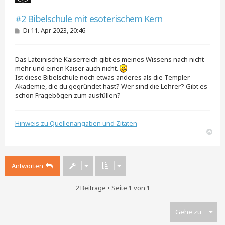
e
Zitieren
Zitieren
n
#2 Bibelschule mit esoterischem Kern
B
Di 11. Apr 2023, 20:46
e
i
t
Das Lateinische Kaiserreich gibt es meines Wissens nach nicht
r
a
mehr und einen Kaiser auch nicht.
g
Ist diese Bibelschule noch etwas anderes als die Templer-
Akademie, die du gegründet hast? Wer sind die Lehrer? Gibt es
schon Fragebögen zum ausfüllen?
Hinweis zu Quellenangaben und Zitaten
N
a
c
h
Antworten
o
b
e
2 Beiträge • Seite
1
von
1
n
Gehe zu