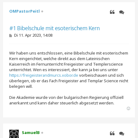
OMPastorPeitl
Zitieren
Zitieren
#1 Bibelschule mit esoterischem Kern
B
Di 11. Apr 2023, 14:08
e
i
t
Wir haben uns entschlossen, eine Bibelschule mit esoterischem
r
a
Kern eingerichtet, welche direkt aus dem Lateinischen
g
Kaiserreich im Fernunterricht Freigeister und Templerscience
unterrichtet. Wen es interessiert, der kann ja bei uns unter
https://freigeisterandmurcs.xobor.de
vorbeischauen und sich
überlegen, ob er das Fach Freigeister and Templar Science nicht
belegen will.
Die Akademie wurde von der bulgarischen Regierung offiziell
anerkannt und kann daher steuerlich abgesetzt werden.
N
a
c
h
o
SamuelB
b