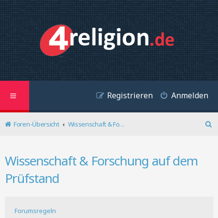
Registrieren
Anmelden
Foren-Übersicht
Wissenschaft & Forschung auf dem Prüfstand
S
u
c
Wissenschaft & Forschung auf dem
h
e
Prüfstand
Forumsregeln