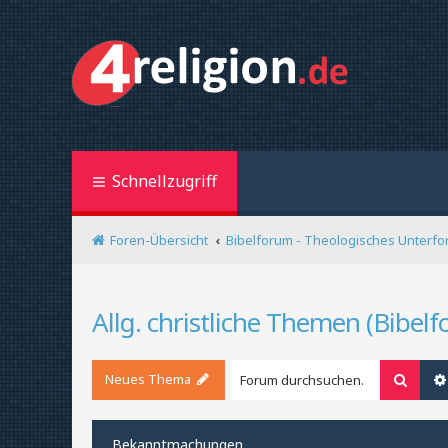
Schnellzugriff
Foren-Übersicht
Bibelforum - Theologisches Unterfo
Allg. christliche Themen (Bibel
Neues Thema
Suche
Bekanntmachungen