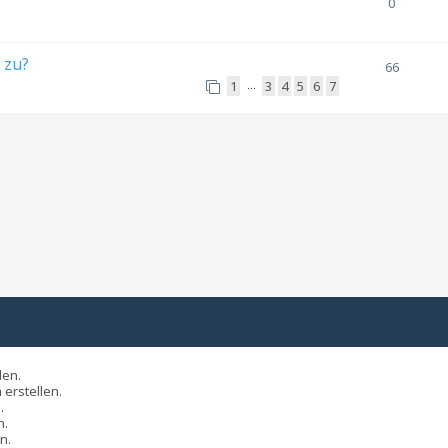
0
 zu?
66
1
3
4
5
6
7
…
len.
erstellen.
.
n.
n.