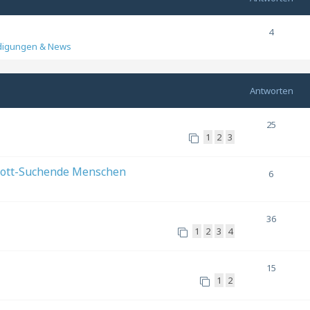
4
digungen & News
Antworten
25
1
2
3
Gott-Suchende Menschen
6
5
36
1
2
3
4
15
1
2