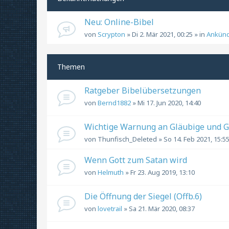
Neu: Online-Bibel
von
Scrypton
» Di 2. Mär 2021, 00:25 » in
Ankün
Themen
Ratgeber Bibelübersetzungen
von
Bernd1882
» Mi 17. Jun 2020, 14:40
Wichtige Warnung an Gläubige und 
von
Thunfisch_Deleted
» So 14. Feb 2021, 15:5
Wenn Gott zum Satan wird
von
Helmuth
» Fr 23. Aug 2019, 13:10
Die Öffnung der Siegel (Offb.6)
von
lovetrail
» Sa 21. Mär 2020, 08:37