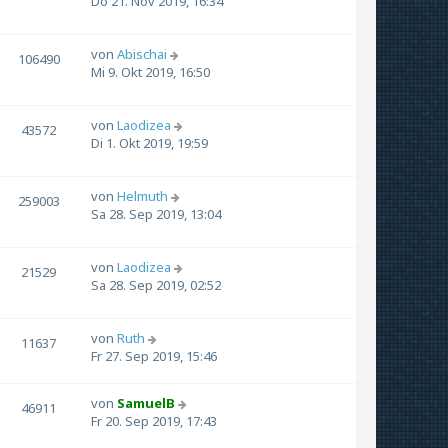
Do 21. Nov 2019, 16:34
von
Abischai
106490
Mi 9. Okt 2019, 16:50
von
Laodizea
43572
Di 1. Okt 2019, 19:59
von
Helmuth
259003
Sa 28. Sep 2019, 13:04
von
Laodizea
21529
Sa 28. Sep 2019, 02:52
von
Ruth
11637
Fr 27. Sep 2019, 15:46
von
SamuelB
46911
Fr 20. Sep 2019, 17:43