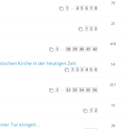
79
1
4
5
6
7
8
…
23
1
2
3
418
1
38
39
40
41
42
…
ischen Kirche in der heutigen Zeit
59
1
2
3
4
5
6
357
1
32
33
34
35
36
…
10
1
2
er Tür klingelt ...
28