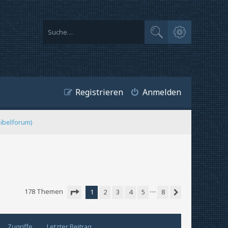
Erweiterte Suche
Suche
Registrieren
Anmelden
Bibelforum)
…
178 Themen
1
2
3
4
5
8
Nächste
Seite
1
von
8
Zugriffe
Letzter Beitrag