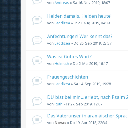
von
Andreas
» Sa 16. Nov 2019, 18:07
Helden damals, Helden heute!
von
Laodizea
» Fr 23. Aug 2019, 04:39
Anfechtungen! Wer kennt das?
von
Laodizea
» Do 26. Sep 2019, 23:57
Was ist Gottes Wort?
von
Helmuth
» Do 2. Mai 2019, 16:17
Frauengeschichten
von
Laodizea
» Sa 14. Sep 2019, 19:28
DU bist bei mir ... erlebt, nach Psalm 
von
Ruth
» Fr 27. Sep 2019, 12:07
Das Vaterunser in aramäischer Spra
von
Novas
» Do 19. Apr 2018, 22:34