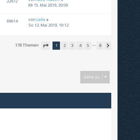
22972
Mi 15. Mai 2019, 20:09
von
Leila
69614
So 12. Mai 2019, 10:12
…
178 Themen
1
2
3
4
5
8
Nächste
Seite
1
von
8
Gehe zu