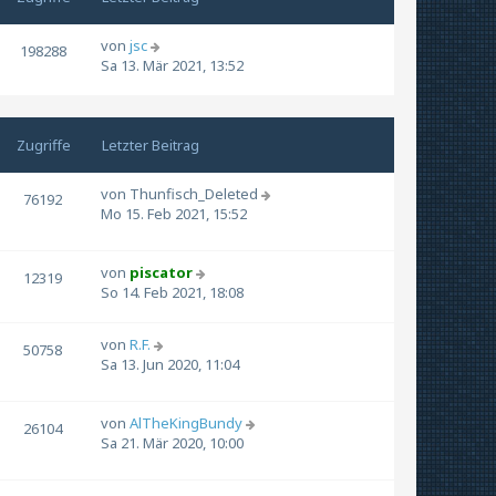
von
jsc
198288
Sa 13. Mär 2021, 13:52
Zugriffe
Letzter Beitrag
von
Thunfisch_Deleted
76192
Mo 15. Feb 2021, 15:52
von
piscator
12319
So 14. Feb 2021, 18:08
von
R.F.
50758
Sa 13. Jun 2020, 11:04
von
AlTheKingBundy
26104
Sa 21. Mär 2020, 10:00