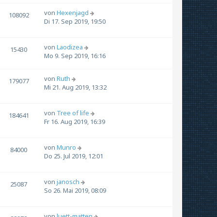
von
Hexenjagd
108092
Di 17. Sep 2019, 19:50
von
Laodizea
15430
Mo 9. Sep 2019, 16:16
von
Ruth
179077
Mi 21. Aug 2019, 13:32
von
Tree of life
184641
Fr 16. Aug 2019, 16:39
von
Munro
84000
Do 25. Jul 2019, 12:01
von
janosch
25087
So 26. Mai 2019, 08:09
von
luett-matten