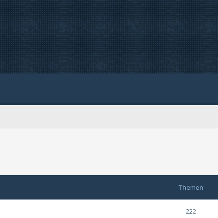
Themen
222