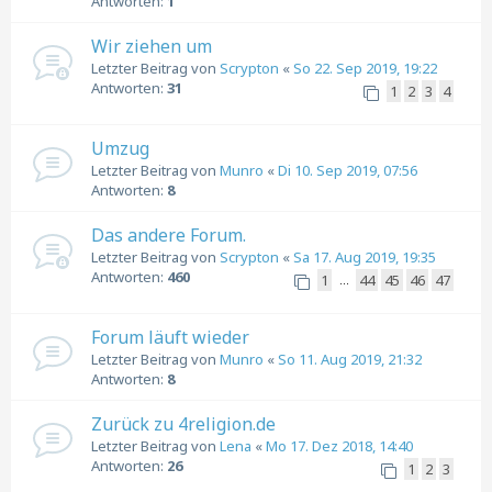
Antworten:
1
Wir ziehen um
Letzter Beitrag von
Scrypton
«
So 22. Sep 2019, 19:22
Antworten:
31
1
2
3
4
Umzug
Letzter Beitrag von
Munro
«
Di 10. Sep 2019, 07:56
Antworten:
8
Das andere Forum.
Letzter Beitrag von
Scrypton
«
Sa 17. Aug 2019, 19:35
Antworten:
460
1
44
45
46
47
…
Forum läuft wieder
Letzter Beitrag von
Munro
«
So 11. Aug 2019, 21:32
Antworten:
8
Zurück zu 4religion.de
Letzter Beitrag von
Lena
«
Mo 17. Dez 2018, 14:40
Antworten:
26
1
2
3