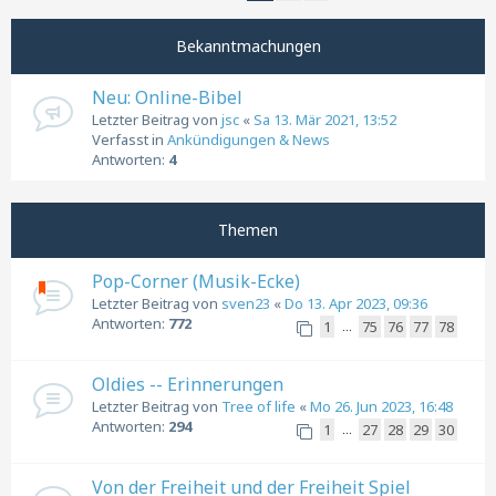
Nächste
Bekanntmachungen
Neu: Online-Bibel
Letzter Beitrag von
jsc
«
Sa 13. Mär 2021, 13:52
Verfasst in
Ankündigungen & News
Antworten:
4
Themen
Pop-Corner (Musik-Ecke)
Letzter Beitrag von
sven23
«
Do 13. Apr 2023, 09:36
Antworten:
772
1
75
76
77
78
…
Oldies -- Erinnerungen
Letzter Beitrag von
Tree of life
«
Mo 26. Jun 2023, 16:48
Antworten:
294
1
27
28
29
30
…
Von der Freiheit und der Freiheit Spiel