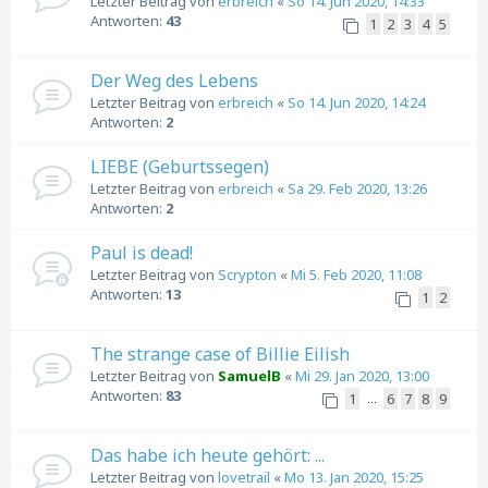
Letzter Beitrag von
erbreich
«
So 14. Jun 2020, 14:33
Antworten:
43
1
2
3
4
5
Der Weg des Lebens
Letzter Beitrag von
erbreich
«
So 14. Jun 2020, 14:24
Antworten:
2
LIEBE (Geburtssegen)
Letzter Beitrag von
erbreich
«
Sa 29. Feb 2020, 13:26
Antworten:
2
Paul is dead!
Letzter Beitrag von
Scrypton
«
Mi 5. Feb 2020, 11:08
Antworten:
13
1
2
The strange case of Billie Eilish
Letzter Beitrag von
SamuelB
«
Mi 29. Jan 2020, 13:00
Antworten:
83
1
6
7
8
9
…
Das habe ich heute gehört: ...
Letzter Beitrag von
lovetrail
«
Mo 13. Jan 2020, 15:25