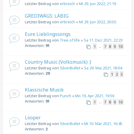
Letzter Beitrag von
erbreich
«
Mi 29. Jun 2022, 21:19
GREDIWÄGS: LÄBIG
Letzter Beitrag von
erbreich
«
Mi 29. Jun 2022, 20:50
Eure Lieblingssongs
Letzter Beitrag von
Tree of life
«
Sa 11. Dez 2021, 22:23
Antworten:
91
1
7
8
9
10
…
Country Music (Volksmusik) :)
Letzter Beitrag von
SilverBullet
«
Sa 29. Mai 2021, 18:04
Antworten:
29
1
2
3
Klassische Musik
Letzter Beitrag von
Punch
«
Mo 19. Apr 2021, 19:56
Antworten:
91
1
7
8
9
10
…
Looper
Letzter Beitrag von
SilverBullet
«
Mi 10. Mär 2021, 16:45
Antworten:
2