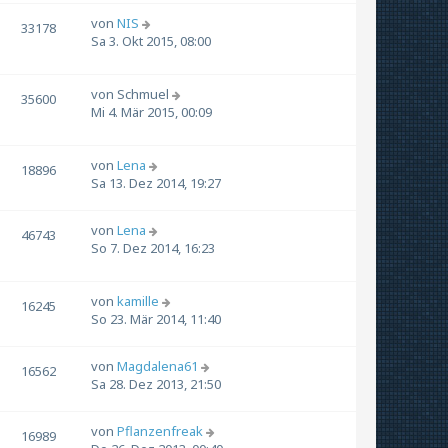
von
NIS
33178
Sa 3. Okt 2015, 08:00
von
Schmuel
35600
Mi 4. Mär 2015, 00:09
von
Lena
18896
Sa 13. Dez 2014, 19:27
von
Lena
46743
So 7. Dez 2014, 16:23
von
kamille
16245
So 23. Mär 2014, 11:40
von
Magdalena61
16562
Sa 28. Dez 2013, 21:50
von
Pflanzenfreak
16989