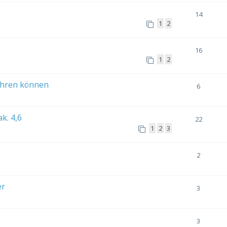
14
1
2
16
1
2
ehren können
6
k. 4,6
22
1
2
3
2
er
3
3