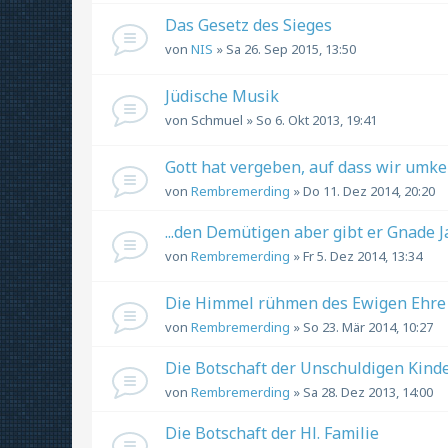
Das Gesetz des Sieges
von
NIS
» Sa 26. Sep 2015, 13:50
Jüdische Musik
von
Schmuel
» So 6. Okt 2013, 19:41
Gott hat vergeben, auf dass wir umk
von
Rembremerding
» Do 11. Dez 2014, 20:20
...den Demütigen aber gibt er Gnade Ja
von
Rembremerding
» Fr 5. Dez 2014, 13:34
Die Himmel rühmen des Ewigen Ehre
von
Rembremerding
» So 23. Mär 2014, 10:27
Die Botschaft der Unschuldigen Kind
von
Rembremerding
» Sa 28. Dez 2013, 14:00
Die Botschaft der Hl. Familie