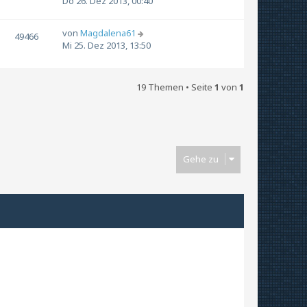
Do 26. Dez 2013, 00:40
von
Magdalena61
49466
Mi 25. Dez 2013, 13:50
19 Themen • Seite
1
von
1
Gehe zu