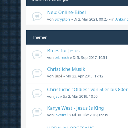
Neu: Online-Bibel
von
Scrypton
» Di 2. Mär 2021, 00:25 » in
Ankün
Themen
Blues für Jesus
von
erbreich
» Di 5. Sep 2017, 10:51
Christliche Musik
von
jupi
» Mo 22. Apr 2013, 17:12
Christliche "Oldies" von 50er bis 80er
von
jsc
» Sa 2. Mär 2019, 10:55
Kanye West - Jesus Is King
von
lovetrail
» Mi 30. Okt 2019, 09:39