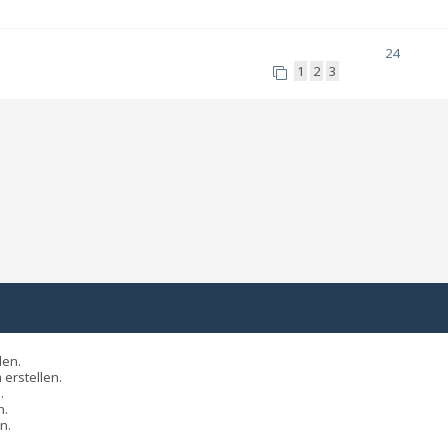
24
1
2
3
len.
erstellen.
.
n.
n.