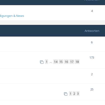
4
digungen & News
Antworten
6
173
1
14
15
16
17
18
…
2
25
1
2
3