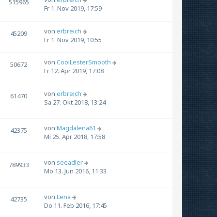
515965
Fr 1. Nov 2019, 17:59
von
erbreich
45209
Fr 1. Nov 2019, 10:55
von
CoolLesterSmooth
50672
Fr 12. Apr 2019, 17:08
von
erbreich
61470
Sa 27. Okt 2018, 13:24
von
Magdalena61
42375
Mi 25. Apr 2018, 17:58
von
seeadler
789933
Mo 13. Jun 2016, 11:33
von
Lena
42735
Do 11. Feb 2016, 17:45