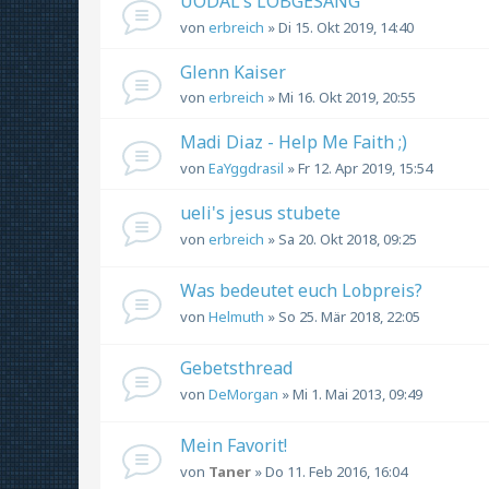
UODAL's LOBGESANG
von
erbreich
» Di 15. Okt 2019, 14:40
Glenn Kaiser
von
erbreich
» Mi 16. Okt 2019, 20:55
Madi Diaz - Help Me Faith ;)
von
EaYggdrasil
» Fr 12. Apr 2019, 15:54
ueli's jesus stubete
von
erbreich
» Sa 20. Okt 2018, 09:25
Was bedeutet euch Lobpreis?
von
Helmuth
» So 25. Mär 2018, 22:05
Gebetsthread
von
DeMorgan
» Mi 1. Mai 2013, 09:49
Mein Favorit!
von
Taner
» Do 11. Feb 2016, 16:04