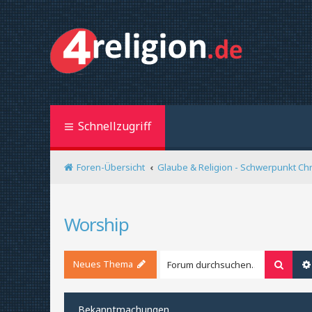
Schnellzugriff
Foren-Übersicht
Glaube & Religion - Schwerpunkt Ch
Worship
Neues Thema
Suche
Bekanntmachungen