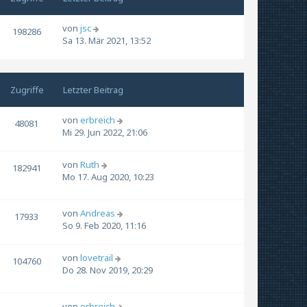
von
jsc
198286
Sa 13. Mär 2021, 13:52
Zugriffe
Letzter Beitrag
von
erbreich
48081
Mi 29. Jun 2022, 21:06
von
Ruth
182941
Mo 17. Aug 2020, 10:23
von
Andreas
17933
So 9. Feb 2020, 11:16
von
lovetrail
104760
Do 28. Nov 2019, 20:29
von
erbreich