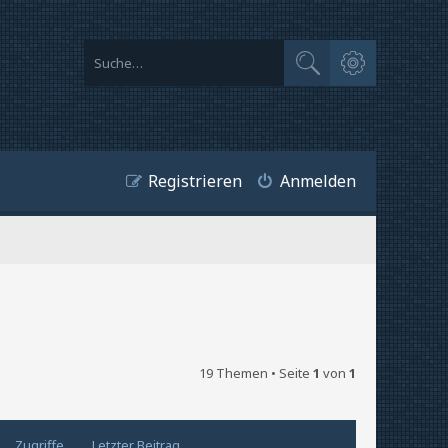
Erweiterte Suche
Suche
Registrieren
Anmelden
19 Themen • Seite
1
von
1
Zugriffe
Letzter Beitrag