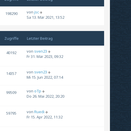
von
jsc
198290
Sa 13. Mär 2021, 13:52
Zugriffe
Letzter Beitrag
von
sven23
40192
Fr 31. Mär 2023, 09:32
von
sven23
14357
Mi 15. Jun 2022, 07:14
von
oTp
99509
Do 26. Mai 2022, 20:20
von
Ruedi
59795
Fr 15. Apr 2022, 11:32