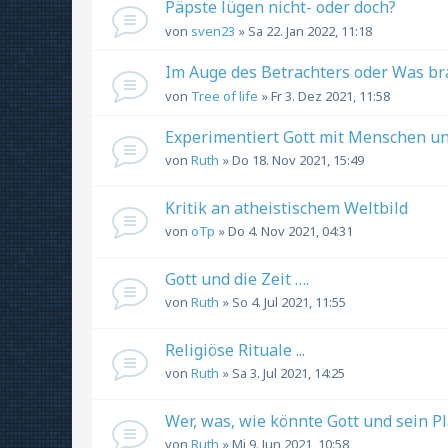
Päpste lügen nicht- oder doch?
von
sven23
» Sa 22. Jan 2022, 11:18
Im Auge des Betrachters oder Was bra
von
Tree of life
» Fr 3. Dez 2021, 11:58
Experimentiert Gott mit Menschen un
von
Ruth
» Do 18. Nov 2021, 15:49
Kritik an atheistischem Weltbild
von
oTp
» Do 4. Nov 2021, 04:31
Gott und die Zeit ….
von
Ruth
» So 4. Jul 2021, 11:55
Religiöse Rituale ...
von
Ruth
» Sa 3. Jul 2021, 14:25
Wer, was, wie könnte Gott und sein P
von
Ruth
» Mi 9. Jun 2021, 10:58