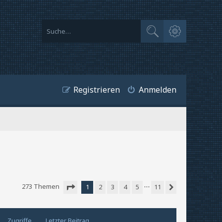
Erweiterte Suche
Suche
Registrieren
Anmelden
…
273 Themen
1
2
3
4
5
11
Nächste
Seite
1
von
11
Zugriffe
Letzter Beitrag