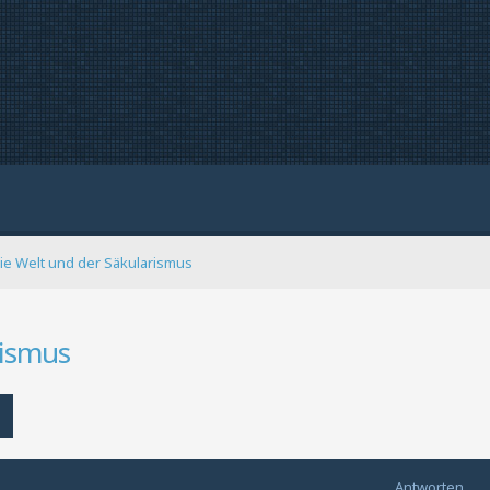
die Welt und der Säkularismus
rismus
Erweiterte Suche
Antworten