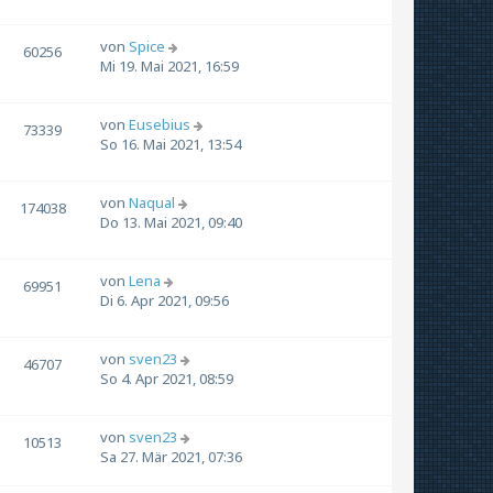
von
Spice
60256
Mi 19. Mai 2021, 16:59
von
Eusebius
73339
So 16. Mai 2021, 13:54
von
Naqual
174038
Do 13. Mai 2021, 09:40
von
Lena
69951
Di 6. Apr 2021, 09:56
von
sven23
46707
So 4. Apr 2021, 08:59
von
sven23
10513
Sa 27. Mär 2021, 07:36