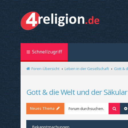
Schnellzugriff
Foren-Übersicht
Leben in der Gesellschaft
Gott & 
Gott & die Welt und der Säkula
Neues Thema
Suche
Bekanntmachungen