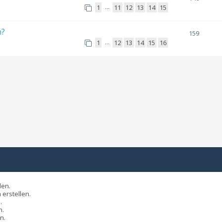
1
11
12
13
14
15
…
n?
159
1
12
13
14
15
16
…
len.
erstellen.
.
n.
n.