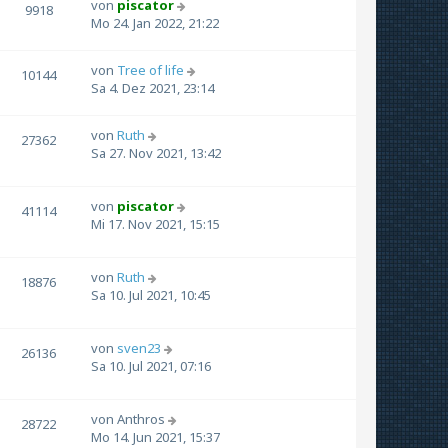
von
piscator
9918
Mo 24. Jan 2022, 21:22
von
Tree of life
10144
Sa 4. Dez 2021, 23:14
von
Ruth
27362
Sa 27. Nov 2021, 13:42
von
piscator
41114
Mi 17. Nov 2021, 15:15
von
Ruth
18876
Sa 10. Jul 2021, 10:45
von
sven23
26136
Sa 10. Jul 2021, 07:16
von
Anthros
28722
Mo 14. Jun 2021, 15:37