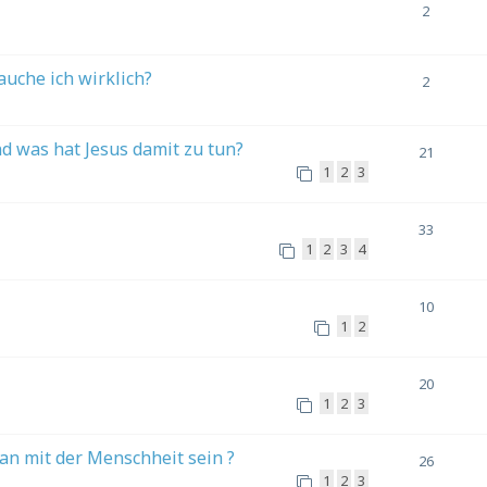
2
uche ich wirklich?
2
d was hat Jesus damit zu tun?
21
1
2
3
33
1
2
3
4
10
1
2
20
1
2
3
lan mit der Menschheit sein ?
26
1
2
3