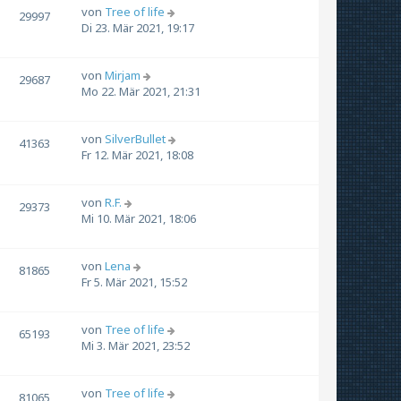
von
Tree of life
29997
Di 23. Mär 2021, 19:17
von
Mirjam
29687
Mo 22. Mär 2021, 21:31
von
SilverBullet
41363
Fr 12. Mär 2021, 18:08
von
R.F.
29373
Mi 10. Mär 2021, 18:06
von
Lena
81865
Fr 5. Mär 2021, 15:52
von
Tree of life
65193
Mi 3. Mär 2021, 23:52
von
Tree of life
81065