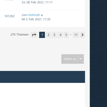
So 28. Feb 2021, 11:11
von
Helmuth
101292
Mi 3. Feb 2021, 17:23
…
273 Themen
1
2
3
4
5
11
Nächste
Seite
1
von
11
Gehe zu