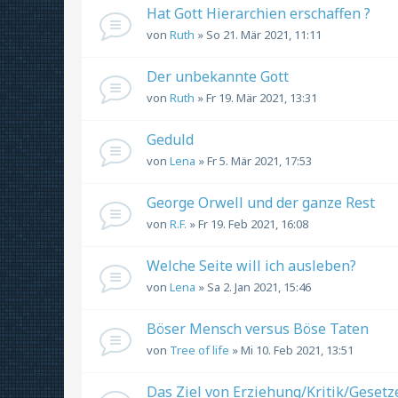
Hat Gott Hierarchien erschaffen ?
von
Ruth
» So 21. Mär 2021, 11:11
Der unbekannte Gott
von
Ruth
» Fr 19. Mär 2021, 13:31
Geduld
von
Lena
» Fr 5. Mär 2021, 17:53
George Orwell und der ganze Rest
von
R.F.
» Fr 19. Feb 2021, 16:08
Welche Seite will ich ausleben?
von
Lena
» Sa 2. Jan 2021, 15:46
Böser Mensch versus Böse Taten
von
Tree of life
» Mi 10. Feb 2021, 13:51
Das Ziel von Erziehung/Kritik/Gesetze