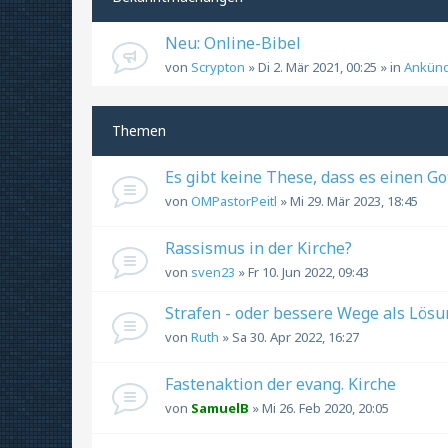
Neu: Online-Bibel
von
Scrypton
» Di 2. Mär 2021, 00:25 » in
Ankün
Themen
Es gibt keine These, dass es einen Got
von
OMPastorPeitl
» Mi 29. Mär 2023, 18:45
Rassismus in der Kirche?
von
sven23
» Fr 10. Jun 2022, 09:43
Strafen - oder bessere Wege als Lös
von
Ruth
» Sa 30. Apr 2022, 16:27
Fastenaktion der evang. Kirche
von
SamuelB
» Mi 26. Feb 2020, 20:05