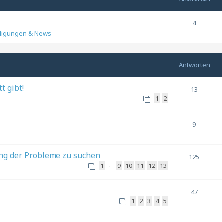
4
digungen & News
Antworten
t gibt!
13
1
2
9
ung der Probleme zu suchen
125
1
9
10
11
12
13
…
47
1
2
3
4
5