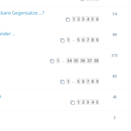
are Gegensätze ....?
54
1
2
3
4
5
6
der ...
89
1
5
6
7
8
9
…
373
1
34
35
36
37
38
…
83
1
5
6
7
8
9
…
s
43
1
2
3
4
5
3