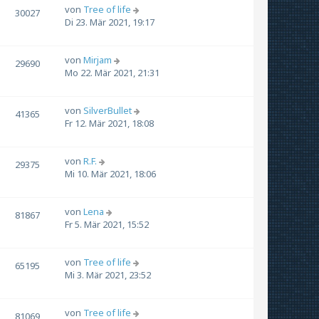
von
Tree of life
30027
Di 23. Mär 2021, 19:17
von
Mirjam
29690
Mo 22. Mär 2021, 21:31
von
SilverBullet
41365
Fr 12. Mär 2021, 18:08
von
R.F.
29375
Mi 10. Mär 2021, 18:06
von
Lena
81867
Fr 5. Mär 2021, 15:52
von
Tree of life
65195
Mi 3. Mär 2021, 23:52
von
Tree of life
81069