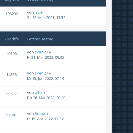
von
jsc
198292
Sa 13. Mär 2021, 13:52
Zugriffe
Letzter Beitrag
von
sven23
40196
Fr 31. Mär 2023, 09:32
von
sven23
14358
Mi 15. Jun 2022, 07:14
von
oTp
99637
Do 26. Mai 2022, 20:20
von
Ruedi
59845
Fr 15. Apr 2022, 11:32