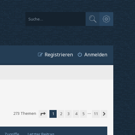
Erweiterte Suche
Suche
Registrieren
Anmelden
…
273 Themen
1
2
3
4
5
11
Nächste
Seite
1
von
11
Zugriffe
Letzter Beitrag