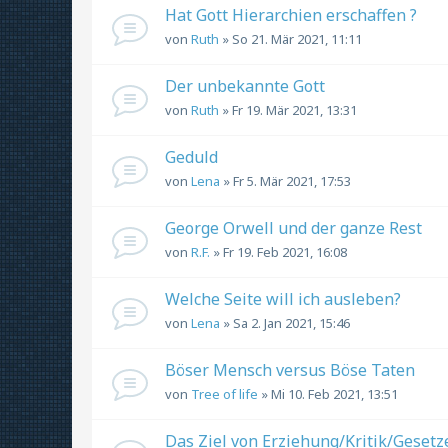
Hat Gott Hierarchien erschaffen ?
von
Ruth
» So 21. Mär 2021, 11:11
Der unbekannte Gott
von
Ruth
» Fr 19. Mär 2021, 13:31
Geduld
von
Lena
» Fr 5. Mär 2021, 17:53
George Orwell und der ganze Rest
von
R.F.
» Fr 19. Feb 2021, 16:08
Welche Seite will ich ausleben?
von
Lena
» Sa 2. Jan 2021, 15:46
Böser Mensch versus Böse Taten
von
Tree of life
» Mi 10. Feb 2021, 13:51
Das Ziel von Erziehung/Kritik/Gesetze