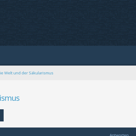
die Welt und der Säkularismus
rismus
Erweiterte Suche
Antworten