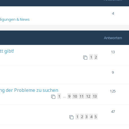
4
digungen & News
Antworten
t gibt!
13
1
2
9
ung der Probleme zu suchen
125
1
9
10
11
12
13
…
47
1
2
3
4
5