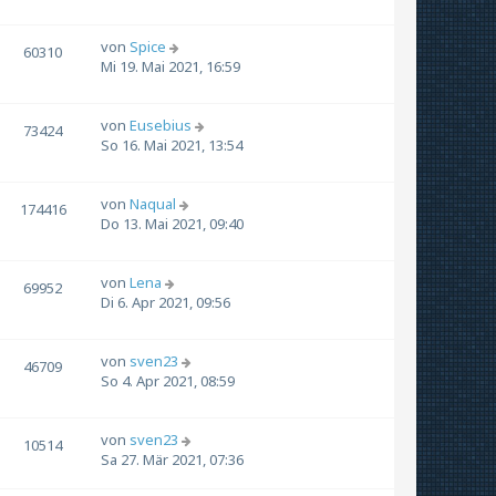
von
Spice
60310
Mi 19. Mai 2021, 16:59
von
Eusebius
73424
So 16. Mai 2021, 13:54
von
Naqual
174416
Do 13. Mai 2021, 09:40
von
Lena
69952
Di 6. Apr 2021, 09:56
von
sven23
46709
So 4. Apr 2021, 08:59
von
sven23
10514
Sa 27. Mär 2021, 07:36