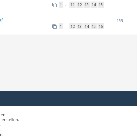
1
11
12
13
14
15
…
n?
159
1
12
13
14
15
16
…
len.
erstellen.
.
n.
n.