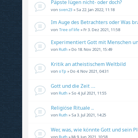
Päpste lügen nicht- oder doch?
von
sven23
» Sa 22. Jan 2022, 11:18
Im Auge des Betrachters oder Was bra
von
Tree of life
» Fr 3. Dez 2021, 11:58
Experimentiert Gott mit Menschen un
von
Ruth
» Do 18. Nov 2021, 15:49
Kritik an atheistischem Weltbild
von
oTp
» Do 4. Nov 2021, 04:31
Gott und die Zeit ….
von
Ruth
» So 4. Jul 2021, 11:55
Religiöse Rituale ...
von
Ruth
» Sa 3. Jul 2021, 14:25
Wer, was, wie könnte Gott und sein P
von
Ruth
» Mi 9. Jun 2021, 10:58