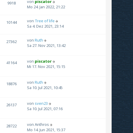
von
piscator
9918
Mo 24. Jan 2022, 21:22
von
Tree of life
10144
Sa 4. Dez 2021, 23:14
von
Ruth
27362
Sa 27. Nov 2021, 13:42
von
piscator
41164
Mi 17. Nov 2021, 15:15
von
Ruth
18876
Sa 10. Jul 2021, 10:45
von
sven23
26137
Sa 10. Jul 2021, 07:16
von
Anthros
28722
Mo 14. Jun 2021, 15:37