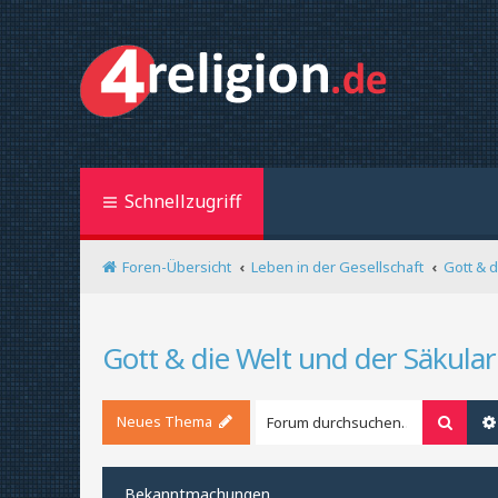
Schnellzugriff
Foren-Übersicht
Leben in der Gesellschaft
Gott & 
Gott & die Welt und der Säkula
Neues Thema
Suche
Bekanntmachungen