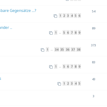
are Gegensätze ....?
54
1
2
3
4
5
6
der ...
89
1
5
6
7
8
9
…
373
1
34
35
36
37
38
…
83
1
5
6
7
8
9
…
s
43
1
2
3
4
5
3