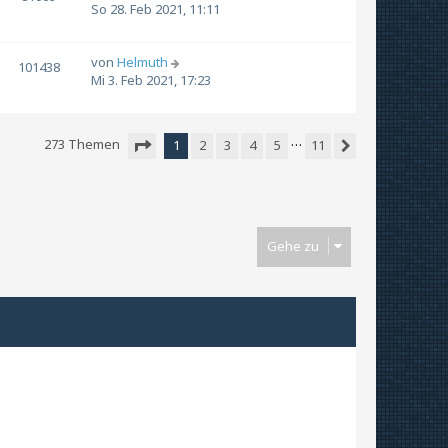
So 28. Feb 2021, 11:11
von
Helmuth
101438
Mi 3. Feb 2021, 17:23
…
273 Themen
1
2
3
4
5
11
Nächste
Seite
1
von
11
Gehe zu