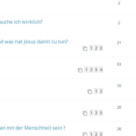
2
uche ich wirklich?
2
d was hat Jesus damit zu tun?
21
1
2
3
33
1
2
3
4
10
1
2
20
1
2
3
lan mit der Menschheit sein ?
26
1
2
3