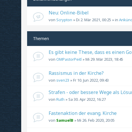
Neu: Online-Bibel
von
Scrypton
» Di 2. Mär 2021, 00:25 » in
Ankün
Themen
Es gibt keine These, dass es einen Got
von
OMPastorPeitl
» Mi 29. Mär 2023, 18:45
Rassismus in der Kirche?
von
sven23
» Fr 10. Jun 2022, 09:43
Strafen - oder bessere Wege als Lös
von
Ruth
» Sa 30. Apr 2022, 16:27
Fastenaktion der evang. Kirche
von
SamuelB
» Mi 26. Feb 2020, 20:05