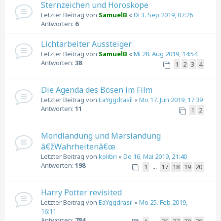
Sternzeichen und Horoskope
Letzter Beitrag von
SamuelB
«
Di 3. Sep 2019, 07:26
Antworten:
6
Lichtarbeiter Aussteiger
Letzter Beitrag von
SamuelB
«
Mi 28. Aug 2019, 14:54
Antworten:
38
1
2
3
4
Die Agenda des Bösen im Film
Letzter Beitrag von
EaYggdrasil
«
Mo 17. Jun 2019, 17:39
Antworten:
11
1
2
Mondlandung und Marslandung
â€žWahrheitenâ€œ
Letzter Beitrag von
kolibri
«
Do 16. Mai 2019, 21:40
Antworten:
198
1
17
18
19
20
…
Harry Potter revisited
Letzter Beitrag von
EaYggdrasil
«
Mo 25. Feb 2019,
16:11
Antworten:
784