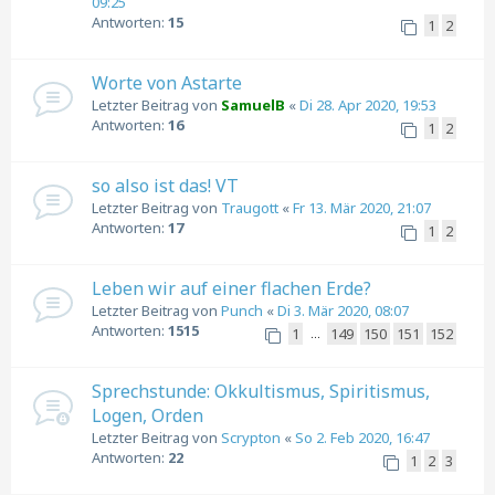
09:25
Antworten:
15
1
2
Worte von Astarte
Letzter Beitrag von
SamuelB
«
Di 28. Apr 2020, 19:53
Antworten:
16
1
2
so also ist das! VT
Letzter Beitrag von
Traugott
«
Fr 13. Mär 2020, 21:07
Antworten:
17
1
2
Leben wir auf einer flachen Erde?
Letzter Beitrag von
Punch
«
Di 3. Mär 2020, 08:07
Antworten:
1515
1
149
150
151
152
…
Sprechstunde: Okkultismus, Spiritismus,
Logen, Orden
Letzter Beitrag von
Scrypton
«
So 2. Feb 2020, 16:47
Antworten:
22
1
2
3