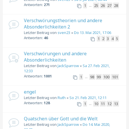
Antworten:
271
1
25
26
27
28
…
Verschwörungstheorien und andere
Absonderlichkeiten 2
Letzter Beitrag von
sven23
«
Do 13. Mai 2021, 17:06
Antworten:
46
1
2
3
4
5
Verschwörungen und andere
Absonderlichkeiten
Letzter Beitrag von
JackSparrow
«
Sa 27. Feb 2021,
12:33
Antworten:
1001
1
98
99
100
101
…
engel
Letzter Beitrag von
Ruth
«
So 21. Feb 2021, 12:11
Antworten:
128
1
10
11
12
13
…
Quatschen über Gott und die Welt
Letzter Beitrag von
JackSparrow
«
Do 14. Mai 2020,