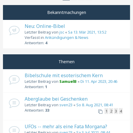
Nächste
Bekanntmachungen
Neu: Online-Bibel
Letzter Beitrag von
jsc
«
Sa 13. Mär 2021, 13:52
Verfasst in
Ankündigungen & News
Antworten:
4
Themen
Bibelschule mit esoterischem Kern
Letzter Beitrag von
SamuelB
«
Di 11. Apr 2023, 20:46
Antworten:
1
Aberglaube bei Geschenken
Letzter Beitrag von
sven23
«
So 8. Aug 2021, 08:41
Antworten:
33
1
2
3
4
UFOs -- mehr als eine Fata Morgana?
Letzter Beitrag von
sven23
«
Sa 3. Jul 2021, 08:44