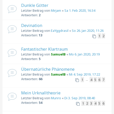
Dunkle Götter
Letzter Beitrag von
Mirjam
«
Sa 1. Feb 2020, 16:34
Antworten:
2
Devination
Letzter Beitrag von
EaYggdrasil
«
So 26. Jan 2020, 11:26
Antworten:
13
1
2
Fantastischer Klartraum
Letzter Beitrag von
SamuelB
«
Mo 6. Jan 2020, 20:19
Antworten:
5
Übernatürliche Phänomene
Letzter Beitrag von
SamuelB
«
Mi 4. Sep 2019, 17:22
Antworten:
66
1
4
5
6
7
…
Mein Urknalltheorie
Letzter Beitrag von
Munro
«
Di 3. Sep 2019, 08:40
Antworten:
54
1
2
3
4
5
6