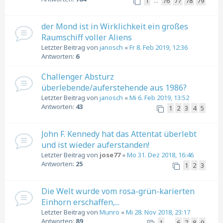
1
76
77
78
79
…
der Mond ist in Wirklichkeit ein großes
Raumschiff voller Aliens
Letzter Beitrag von
janosch
«
Fr 8. Feb 2019, 12:36
Antworten:
6
Challenger Absturz
überlebende/auferstehende aus 1986?
Letzter Beitrag von
janosch
«
Mi 6. Feb 2019, 13:52
Antworten:
43
1
2
3
4
5
John F. Kennedy hat das Attentat überlebt
und ist wieder auferstanden!
Letzter Beitrag von
jose77
«
Mo 31. Dez 2018, 16:46
Antworten:
25
1
2
3
Die Welt wurde vom rosa-grün-karierten
Einhorn erschaffen,...
Letzter Beitrag von
Munro
«
Mi 28. Nov 2018, 23:17
Antworten:
89
1
6
7
8
9
…