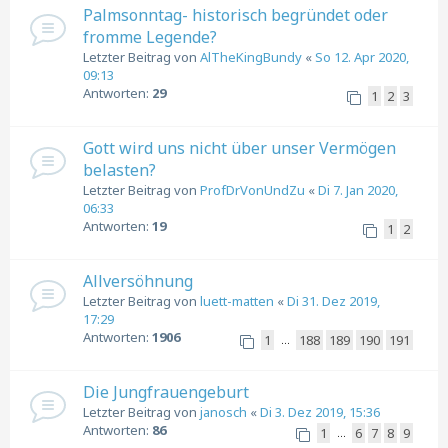
Palmsonntag- historisch begründet oder
fromme Legende?
Letzter Beitrag von
AlTheKingBundy
«
So 12. Apr 2020,
09:13
Antworten:
29
1
2
3
Gott wird uns nicht über unser Vermögen
belasten?
Letzter Beitrag von
ProfDrVonUndZu
«
Di 7. Jan 2020,
06:33
Antworten:
19
1
2
Allversöhnung
Letzter Beitrag von
luett-matten
«
Di 31. Dez 2019,
17:29
Antworten:
1906
1
188
189
190
191
…
Die Jungfrauengeburt
Letzter Beitrag von
janosch
«
Di 3. Dez 2019, 15:36
Antworten:
86
1
6
7
8
9
…