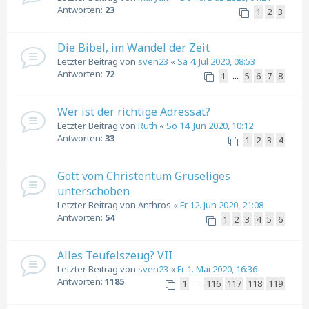
Antworten:
23
1
2
3
Die Bibel, im Wandel der Zeit
Letzter Beitrag von
sven23
«
Sa 4. Jul 2020, 08:53
Antworten:
72
1
5
6
7
8
…
Wer ist der richtige Adressat?
Letzter Beitrag von
Ruth
«
So 14. Jun 2020, 10:12
Antworten:
33
1
2
3
4
Gott vom Christentum Gruseliges
unterschoben
Letzter Beitrag von
Anthros
«
Fr 12. Jun 2020, 21:08
Antworten:
54
1
2
3
4
5
6
Alles Teufelszeug? VII
Letzter Beitrag von
sven23
«
Fr 1. Mai 2020, 16:36
Antworten:
1185
1
116
117
118
119
…