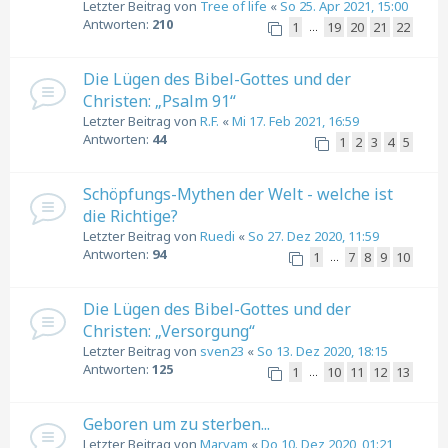
Letzter Beitrag von
Tree of life
«
So 25. Apr 2021, 15:00
Antworten:
210
1
19
20
21
22
…
Die Lügen des Bibel-Gottes und der
Christen: „Psalm 91“
Letzter Beitrag von
R.F.
«
Mi 17. Feb 2021, 16:59
Antworten:
44
1
2
3
4
5
Schöpfungs-Mythen der Welt - welche ist
die Richtige?
Letzter Beitrag von
Ruedi
«
So 27. Dez 2020, 11:59
Antworten:
94
1
7
8
9
10
…
Die Lügen des Bibel-Gottes und der
Christen: „Versorgung“
Letzter Beitrag von
sven23
«
So 13. Dez 2020, 18:15
Antworten:
125
1
10
11
12
13
…
Geboren um zu sterben...
Letzter Beitrag von
Maryam
«
Do 10. Dez 2020, 01:21