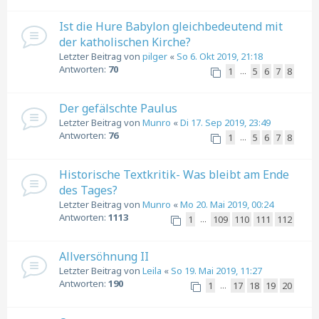
Ist die Hure Babylon gleichbedeutend mit
der katholischen Kirche?
Letzter Beitrag von
pilger
«
So 6. Okt 2019, 21:18
Antworten:
70
1
5
6
7
8
…
Der gefälschte Paulus
Letzter Beitrag von
Munro
«
Di 17. Sep 2019, 23:49
Antworten:
76
1
5
6
7
8
…
Historische Textkritik- Was bleibt am Ende
des Tages?
Letzter Beitrag von
Munro
«
Mo 20. Mai 2019, 00:24
Antworten:
1113
1
109
110
111
112
…
Allversöhnung II
Letzter Beitrag von
Leila
«
So 19. Mai 2019, 11:27
Antworten:
190
1
17
18
19
20
…