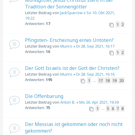
Mondgötter, Jesus Christus steht in der
Tradition der Sonnengötter
Letzter Beitrag von
JackSparrow
«
So 10. Okt 2021,
19:22
Antworten:
17
1
2
Pfingsten- Erscheinung eines Untoten?
Letzter Beitrag von
Munro
«
Di 28. Sep 2021, 16:17
Antworten:
10
1
2
Der Gott Israels ist der Gott der Christen?
Letzter Beitrag von
Munro
«
Di 28. Sep 2021, 16:16
Antworten:
195
1
17
18
19
20
…
Die Offenbarung
Letzter Beitrag von
Anton B.
«
Mo 26. Apr 2021, 19:39
Antworten:
75
1
5
6
7
8
…
Der Messias ist gekommen oder noch nicht
gekommen?