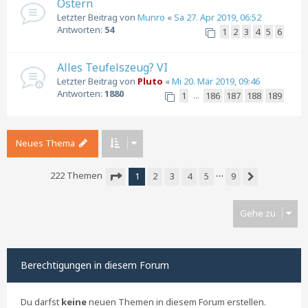
Ostern
Letzter Beitrag von
Munro
«
Sa 27. Apr 2019, 06:52
Antworten:
54
1
2
3
4
5
6
Alles Teufelszeug? VI
Letzter Beitrag von
Pluto
«
Mi 20. Mär 2019, 09:46
Antworten:
1880
1
186
187
188
189
…
Neues Thema
…
222 Themen
1
2
3
4
5
9
Nächste
Seite
1
von
9
Gehe zu
Berechtigungen in diesem Forum
Du darfst
keine
neuen Themen in diesem Forum erstellen.