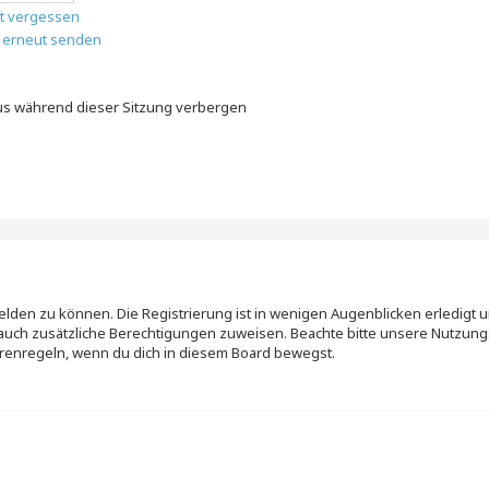
t vergessen
l erneut senden
n
us während dieser Sitzung verbergen
elden zu können. Die Registrierung ist in wenigen Augenblicken erledigt u
rn auch zusätzliche Berechtigungen zuweisen. Beachte bitte unsere Nutz
 Forenregeln, wenn du dich in diesem Board bewegst.