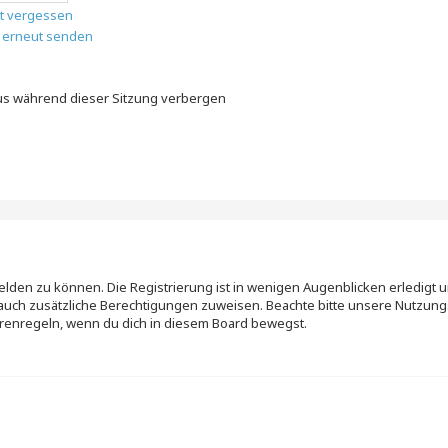
t vergessen
l erneut senden
n
us während dieser Sitzung verbergen
elden zu können. Die Registrierung ist in wenigen Augenblicken erledigt u
rn auch zusätzliche Berechtigungen zuweisen. Beachte bitte unsere Nutz
 Forenregeln, wenn du dich in diesem Board bewegst.