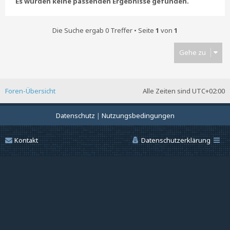
Es wurden keine passenden Ergebnisse gefunden.
Die Suche ergab 0 Treffer • Seite
1
von
1
Gehe zu
Foren-Übersicht
Alle Zeiten sind
UTC+02:00
Datenschutz
|
Nutzungsbedingungen
Kontakt
Datenschutzerklärung