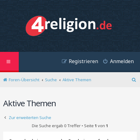
Registrieren
Anmelden
Foren-Übersicht
Suche
Aktive Themen
S
u
c
Aktive Themen
h
e
Zur erweiterten Suche
Die Suche ergab 0 Treffer • Seite
1
von
1