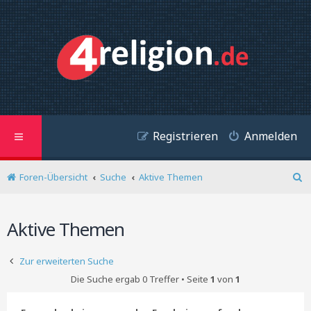
Registrieren
Anmelden
Foren-Übersicht
Suche
Aktive Themen
S
u
c
Aktive Themen
h
e
Zur erweiterten Suche
Die Suche ergab 0 Treffer • Seite
1
von
1