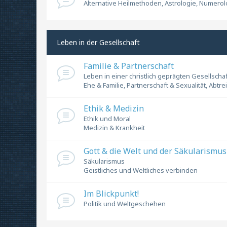
Alternative Heilmethoden, Astrologie, Numerolog
Leben in der Gesellschaft
Familie & Partnerschaft
Leben in einer christlich geprägten Gesellschaf
Ehe & Familie, Partnerschaft & Sexualität, Abtr
Ethik & Medizin
Ethik und Moral
Medizin & Krankheit
Gott & die Welt und der Säkularismus
Säkularismus
Geistliches und Weltliches verbinden
Im Blickpunkt!
Politik und Weltgeschehen