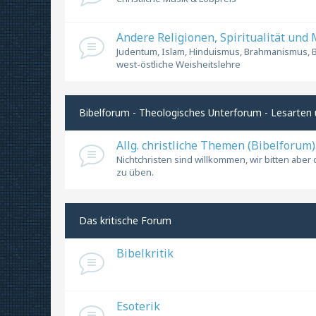
Andere Religionen, Spiritualität und 
Judentum, Islam, Hinduismus, Brahmanismus,
west-östliche Weisheitslehre
Bibelforum - Theologisches Unterforum - Lesarten 
Allg. christliche Themen (Bibelforum)
Nichtchristen sind willkommen, wir bitten aber
zu üben.
Das kritische Forum
Bibelkritik
Esoterik