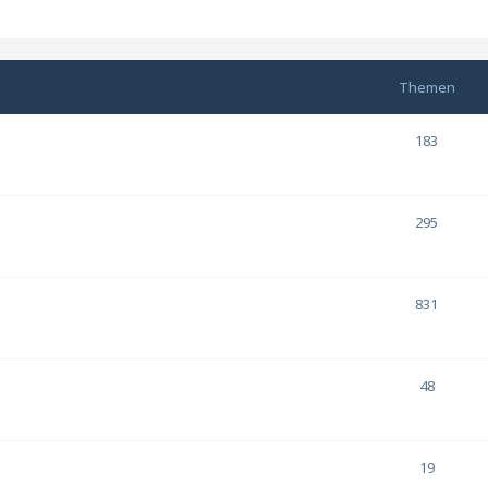
Themen
183
295
831
48
19