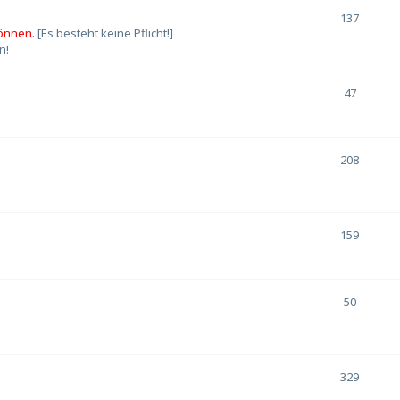
137
können.
[Es besteht keine Pflicht!]
n!
47
208
159
50
329