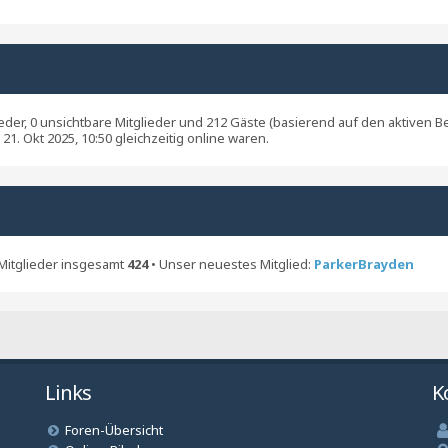
lieder, 0 unsichtbare Mitglieder und 212 Gäste (basierend auf den aktiven 
21. Okt 2025, 10:50 gleichzeitig online waren.
Mitglieder insgesamt
424
• Unser neuestes Mitglied:
ParkerBrayden
Links
K
Foren-Übersicht