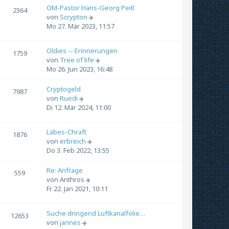
t
r
OM-Pastor Hans-Georg Peitl
2364
r
N
B
von
Scrypton
a
e
e
Mo 27. Mär 2023, 11:57
g
u
i
e
t
Oldies -- Erinnerungen
1759
s
r
N
von
Tree of life
t
a
e
Mo 26. Jun 2023, 16:48
e
g
u
r
e
Cryptogeld
B
7987
s
N
von
Ruedi
e
t
e
Di 12. Mär 2024, 11:00
i
e
u
t
r
e
r
Läbes-Chraft
B
1876
s
a
N
von
erbreich
e
t
g
e
Do 3. Feb 2022, 13:55
i
e
u
t
r
e
r
Re: Anfrage
B
559
s
N
a
von
Anthros
e
t
e
g
Fr 22. Jan 2021, 10:11
i
e
u
t
r
e
r
Suche dringend Luftkanalfolie…
B
12653
s
a
N
von
jannes
e
t
g