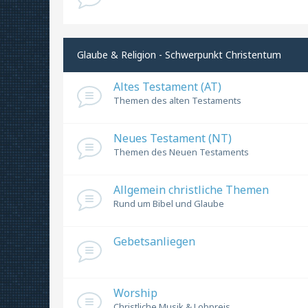
Glaube & Religion - Schwerpunkt Christentum
Altes Testament (AT)
Themen des alten Testaments
Neues Testament (NT)
Themen des Neuen Testaments
Allgemein christliche Themen
Rund um Bibel und Glaube
Gebetsanliegen
Worship
Christliche Musik & Lobpreis