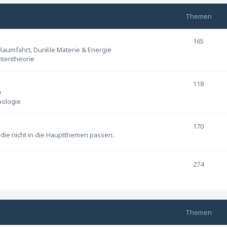
Themen
165
 Raumfahrt, Dunkle Materie & Energie
ntentheorie
118
e
pologie
170
die nicht in die Hauptthemen passen.
274
Themen