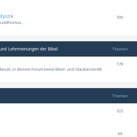
Mystik
300
 Buddhismus,
und Lehrmeinungen der Bibel.
Themen
178
 darum, in diesem Forum keine Bibel- und Glaubenskritik
Themen
222
69