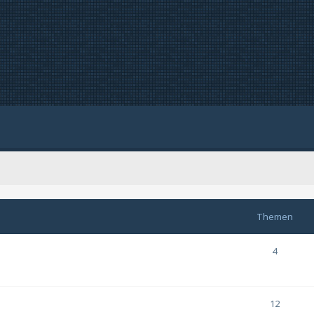
Themen
4
12