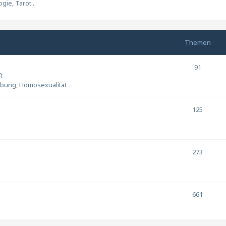
ie, Tarot...
Themen
91
t
eibung, Homosexualität
125
273
661