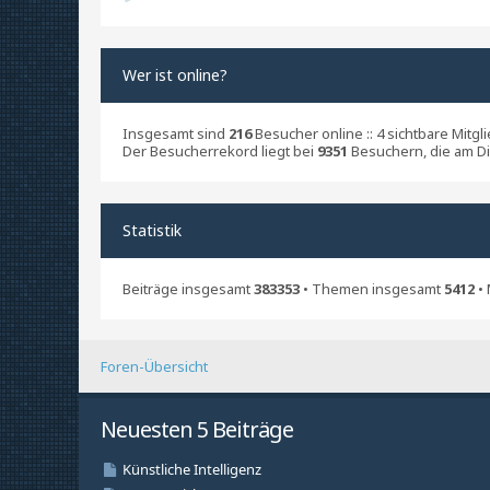
Wer ist online?
Insgesamt sind
216
Besucher online :: 4 sichtbare Mitg
Der Besucherrekord liegt bei
9351
Besuchern, die am Di 
Statistik
Beiträge insgesamt
383353
• Themen insgesamt
5412
• 
Foren-Übersicht
Neuesten 5 Beiträge