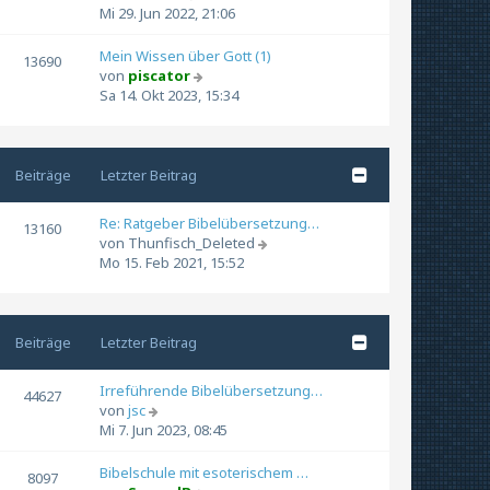
a
e
t
e
Mi 29. Jun 2022, 21:06
g
i
e
u
t
r
e
Mein Wissen über Gott (1)
13690
r
B
s
N
von
piscator
a
e
t
e
Sa 14. Okt 2023, 15:34
g
i
e
u
t
r
e
r
B
s
a
e
t
Beiträge
Letzter Beitrag
g
i
e
t
r
Re: Ratgeber Bibelübersetzung…
13160
r
B
N
von
Thunfisch_Deleted
a
e
e
Mo 15. Feb 2021, 15:52
g
i
u
t
e
r
s
a
t
Beiträge
Letzter Beitrag
g
e
r
Irreführende Bibelübersetzung…
44627
B
N
von
jsc
e
e
Mi 7. Jun 2023, 08:45
i
u
t
e
Bibelschule mit esoterischem …
8097
r
s