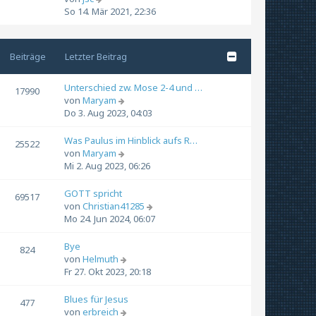
t
e
So 14. Mär 2021, 22:36
e
u
r
e
B
s
Beiträge
Letzter Beitrag
e
t
i
e
t
r
Unterschied zw. Mose 2-4 und …
17990
r
B
N
von
Maryam
a
e
e
Do 3. Aug 2023, 04:03
g
i
u
t
e
Was Paulus im Hinblick aufs R…
25522
r
s
N
von
Maryam
a
t
e
Mi 2. Aug 2023, 06:26
g
e
u
r
e
GOTT spricht
69517
B
s
N
von
Christian41285
e
t
e
Mo 24. Jun 2024, 06:07
i
e
u
t
r
e
Bye
824
r
B
s
N
von
Helmuth
a
e
t
e
Fr 27. Okt 2023, 20:18
g
i
e
u
t
r
e
Blues für Jesus
477
r
B
s
N
von
erbreich