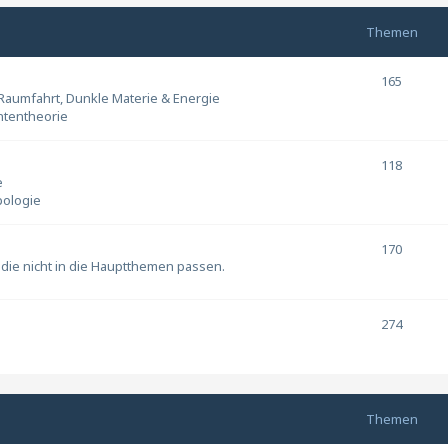
Themen
165
 Raumfahrt, Dunkle Materie & Energie
ntentheorie
118
e
pologie
170
die nicht in die Hauptthemen passen.
274
Themen