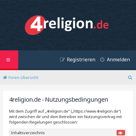
Registrieren
Anmelden
Foren-Übersicht
S
u
c
4religion.de - Nutzungsbedingungen
h
e
Mit dem Zugriff auf „4religion.de“ („https://www.4religion.de“)
wird zwischen dir und dem Betreiber ein Nutzungsvertrag mit
folgenden Regelungen geschlossen:
Inhaltsverzeichnis