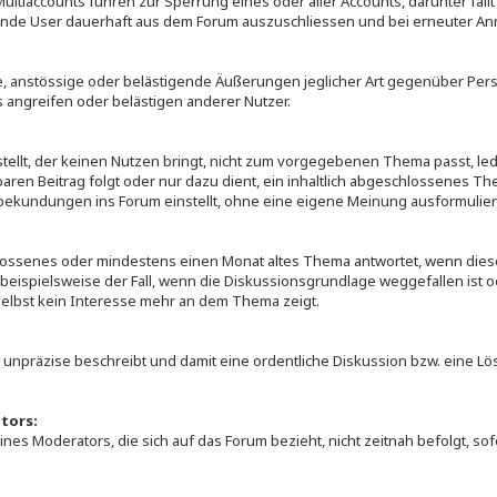
 Multiaccounts führen zur Sperrung eines oder aller Accounts, darunter fäl
ende User dauerhaft aus dem Forum auszuschliessen und bei erneuter An
e, anstössige oder belästigende Äußerungen jeglicher Art gegenüber Per
 angreifen oder belästigen anderer Nutzer.
rstellt, der keinen Nutzen bringt, nicht zum vorgegebenen Thema passt, 
baren Beitrag folgt oder nur dazu dient, ein inhaltlich abgeschlossenes 
bekundungen ins Forum einstellt, ohne eine eigene Meinung ausformulier
hlossenes oder mindestens einen Monat altes Thema antwortet, wenn dies
beispielsweise der Fall, wenn die Diskussionsgrundlage weggefallen ist o
 selbst kein Interesse mehr an dem Thema zeigt.
 unpräzise beschreibt und damit eine ordentliche Diskussion bzw. eine L
tors:
s Moderators, die sich auf das Forum bezieht, nicht zeitnah befolgt, sofer