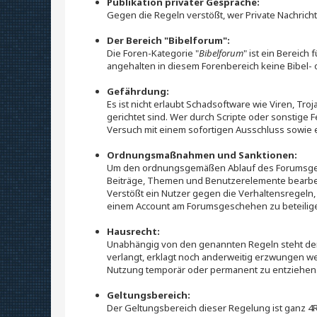
Publikation privater Gespräche:
Gegen die Regeln verstößt, wer Private Nachricht
Der Bereich "Bibelforum":
Die Foren-Kategorie "
Bibelforum
" ist ein Bereic
angehalten in diesem Forenbereich keine Bibel- 
Gefährdung:
Es ist nicht erlaubt Schadsoftware wie Viren, T
gerichtet sind. Wer durch Scripte oder sonstige 
Versuch mit einem sofortigen Ausschluss sowie 
Ordnungsmaßnahmen und Sanktionen:
Um den ordnungsgemäßen Ablauf des Forumsgesc
Beiträge, Themen und Benutzerelemente bearbe
Verstößt ein Nutzer gegen die Verhaltensregeln, 
einem Account am Forumsgeschehen zu beteilig
Hausrecht:
Unabhängig von den genannten Regeln steht de
verlangt, erklagt noch anderweitig erzwungen we
Nutzung temporär oder permanent zu entziehen
Geltungsbereich:
Der Geltungsbereich dieser Regelung ist ganz 4Re