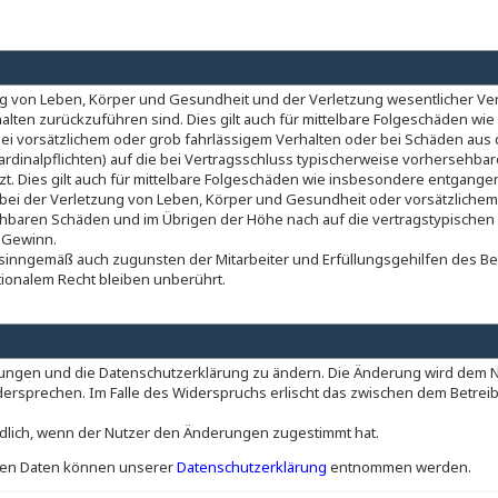
g von Leben, Körper und Gesundheit und der Verletzung wesentlicher Vertr
rhalten zurückzuführen sind. Dies gilt auch für mittelbare Folgeschäden 
ei vorsätzlichem oder grob fahrlässigem Verhalten oder bei Schäden aus
Kardinalpflichten) auf die bei Vertragsschluss typischerweise vorhersehb
t. Dies gilt auch für mittelbare Folgeschäden wie insbesondere entgang
ei der Verletzung von Leben, Körper und Gesundheit oder vorsätzlichem 
hbaren Schäden und im Übrigen der Höhe nach auf die vertragstypischen D
 Gewinn.
 sinngemäß auch zugunsten der Mitarbeiter und Erfüllungsgehilfen des Be
ionalem Recht bleiben unberührt.
gungen und die Datenschutzerklärung zu ändern. Die Änderung wird dem Nut
dersprechen. Im Falle des Widerspruchs erlischt das zwischen dem Betre
dlich, wenn der Nutzer den Änderungen zugestimmt hat.
hen Daten können unserer
Datenschutzerklärung
entnommen werden.