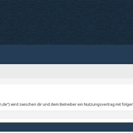
gion.de“) wird zwischen dir und dem Betreiber ein Nutzungsvertrag mit fo