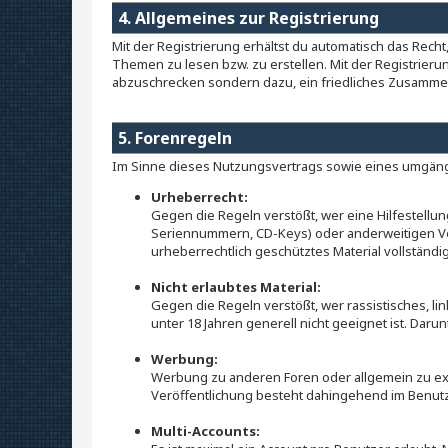
4. Allgemeines zur Registrierung
Mit der Registrierung erhältst du automatisch das Rech
Themen zu lesen bzw. zu erstellen. Mit der Registrier
abzuschrecken sondern dazu, ein friedliches Zusamm
5. Forenregeln
Im Sinne dieses Nutzungsvertrags sowie eines umgängl
Urheberrecht:
Gegen die Regeln verstößt, wer eine Hilfestellun
Seriennummern, CD-Keys) oder anderweitigen Ver
urheberrechtlich geschütztes Material vollständ
Nicht erlaubtes Material:
Gegen die Regeln verstößt, wer rassistisches, l
unter 18 Jahren generell nicht geeignet ist. Daru
Werbung:
Werbung zu anderen Foren oder allgemein zu exte
Veröffentlichung besteht dahingehend im Benutz
Multi-Accounts: