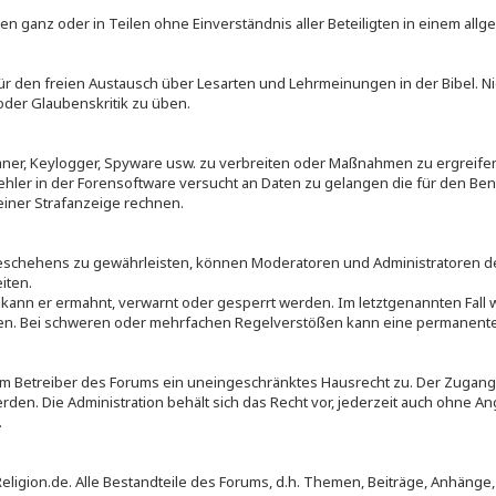
en ganz oder in Teilen ohne Einverständnis aller Beteiligten in einem all
h für den freien Austausch über Lesarten und Lehrmeinungen in der Bibel. 
oder Glaubenskritik zu üben.
rojaner, Keylogger, Spyware usw. zu verbreiten oder Maßnahmen zu ergrei
Fehler in der Forensoftware versucht an Daten zu gelangen die für den Be
einer Strafanzeige rechnen.
hehens zu gewährleisten, können Moderatoren und Administratoren den 
iten.
kann er ermahnt, verwarnt oder gesperrt werden. Im letztgenannten Fall wi
en. Bei schweren oder mehrfachen Regelverstößen kann eine permanente
m Betreiber des Forums ein uneingeschränktes Hausrecht zu. Der Zuga
rden. Die Administration behält sich das Recht vor, jederzeit auch ohne 
.
ligion.de. Alle Bestandteile des Forums, d.h. Themen, Beiträge, Anhänge, 