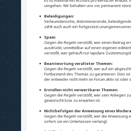
Es ist maximal ein Account pro Benutzer erlaubt.
umgehen. Wir behalten uns vor, permanent stör
Beleidigungen:
Verleumderische, diskriminierende, beleidigend
zählt auch auch ein fortgesetzt unangemessenes
Spam:
Gegen die Regeln verstößt, wer einen Beitrag e
ausdrückt, unmittelbar auf einen eigenen editier
verstößt, wer gehäuft nur lapidare Zustimmungs
Beantwortung veralteter Themen:
Gegen die Regeln verstößt, wer auf ein abgesc
Fortbestand des Themas zu garantieren. Dies ist 
der entweder nicht mehr im Forum aktiv ist oder
Erstellen nicht verwertbarer Themen:
Gegen die Regeln verstößt, wer sein Anliegen zu
gewünscht bzw. zu erwarten ist.
Nichtbefolgen der Anweisung eines Modera
Gegen die Regeln verstößt, wer die Anweisung eine
sofern sie ein Unterlassen verlangt.