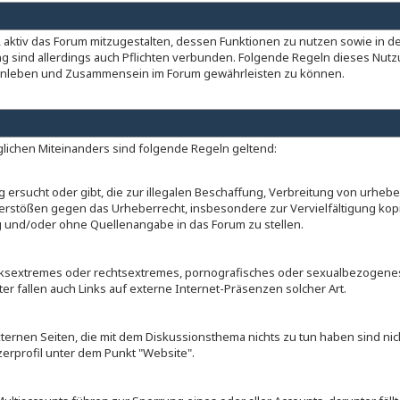
t, aktiv das Forum mitzugestalten, dessen Funktionen zu nutzen sowie in d
ung sind allerdings auch Pflichten verbunden. Folgende Regeln dieses Nut
enleben und Zusammensein im Forum gewährleisten zu können.
ichen Miteinanders sind folgende Regeln geltend:
g ersucht oder gibt, die zur illegalen Beschaffung, Verbreitung von urhebe
stößen gegen das Urheberrecht, insbesondere zur Vervielfältigung kopier
ig und/oder ohne Quellenangabe in das Forum zu stellen.
inksextremes oder rechtsextremes, pornografisches oder sexualbezogenes 
nter fallen auch Links auf externe Internet-Präsenzen solcher Art.
rnen Seiten, die mit dem Diskussionsthema nichts zu tun haben sind nich
erprofil unter dem Punkt "Website".