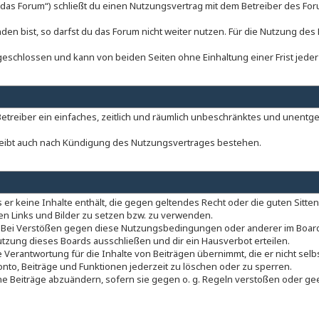
 „das Forum“) schließt du einen Nutzungsvertrag mit dem Betreiber des Foru
n bist, so darfst du das Forum nicht weiter nutzen. Für die Nutzung des F
eschlossen und kann von beiden Seiten ohne Einhaltung einer Frist jede
 Betreiber ein einfaches, zeitlich und räumlich unbeschränktes und unentg
leibt auch nach Kündigung des Nutzungsvertrages bestehen.
ss er keine Inhalte enthält, die gegen geltendes Recht oder die guten Sitt
ten Links und Bilder zu setzen bzw. zu verwenden.
. Bei Verstößen gegen diese Nutzungsbedingungen oder anderer im Board 
zung dieses Boards ausschließen und dir ein Hausverbot erteilen.
 Verantwortung für die Inhalte von Beiträgen übernimmt, die er nicht selb
onto, Beiträge und Funktionen jederzeit zu löschen oder zu sperren.
ne Beiträge abzuändern, sofern sie gegen o. g. Regeln verstoßen oder ge