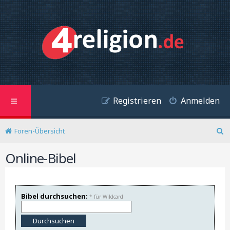
Registrieren
Anmelden
Foren-Übersicht
S
u
Online-Bibel
c
h
e
Bibel durchsuchen:
* für Wildcard