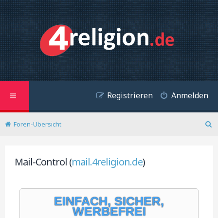
Registrieren
Anmelden
Foren-Übersicht
S
u
c
h
Mail-Control (
mail.4religion.de
)
e