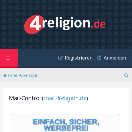
Registrieren
Anmelden
Foren-Übersicht
S
u
c
h
Mail-Control (
mail.4religion.de
)
e