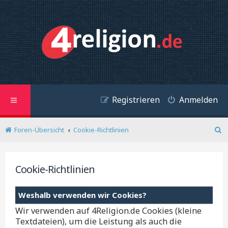
Registrieren
Anmelden
Foren-Übersicht
Cookie-Richtlinien
S
u
c
h
Cookie-Richtlinien
e
Weshalb verwenden wir Cookies?
Wir verwenden auf 4Religion.de Cookies (kleine
Textdateien), um die Leistung als auch die